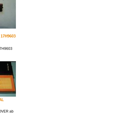
17H9603
7H9603
NAL
 ROVER ab